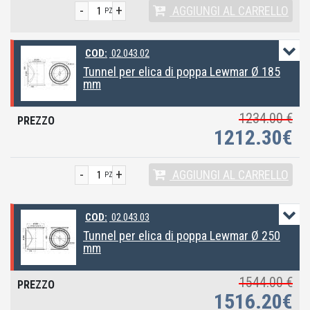
-
+
AGGIUNGI
AL CARRELLO
PZ
COD:
02.043.02
Tunnel per elica di poppa Lewmar Ø 185
mm
1234.00 €
1212.30€
-
+
AGGIUNGI
AL CARRELLO
PZ
COD:
02.043.03
Tunnel per elica di poppa Lewmar Ø 250
mm
1544.00 €
1516.20€