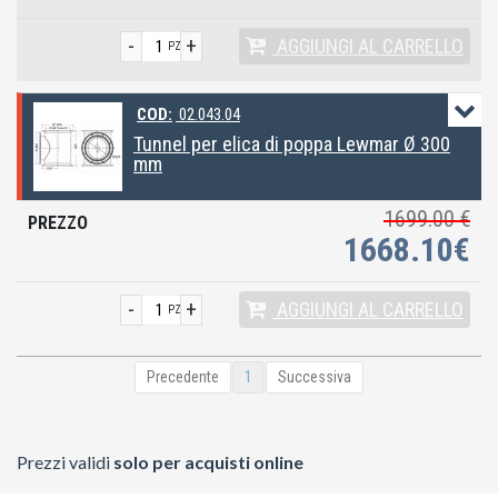
-
+
AGGIUNGI
AL CARRELLO
PZ
COD:
02.043.04
Tunnel per elica di poppa Lewmar Ø 300
mm
1699.00 €
1668.10€
-
+
AGGIUNGI
AL CARRELLO
PZ
Precedente
1
Successiva
Prezzi validi
solo per acquisti online