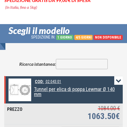
SPEDIZIONE GRATIS DA 99,00 € DI SPESA
(In Italia, fino a 5kg)
Scegli il modello
SPEDIZIONE IN:
1 GIORNO
4/5 GIORNI
NON DISPONIBILE
Ricerca istantanea:
COD:
02.043.01
Tunnel per elica di poppa Lewmar Ø 140
mm
1084.00 €
1063.50€