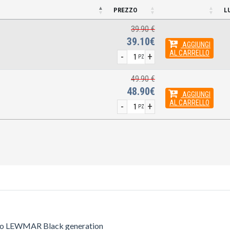
PREZZO
L
39.90 €
39.10€
AGGIUNGI
AL CARRELLO
-
+
PZ
49.90 €
48.90€
AGGIUNGI
AL CARRELLO
-
+
PZ
ndo LEWMAR Black generation