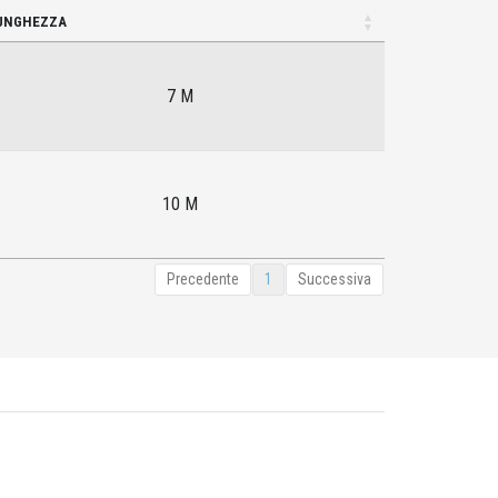
UNGHEZZA
7 M
10 M
Precedente
1
Successiva