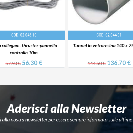
COD: 02.046.10
COD: 02.044.01
 collegam. thruster-pannello
Tunnel in vetroresina 140 x 
controllo 10m
56.30 €
136.70 €
57.90 €
144.50 €
Aderisci alla Newsletter
ti alla nostra newsletter per essere sempre informato sulle ultime