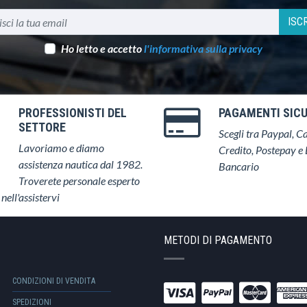
ISCR
Ho letto e accetto
l'informativa sulla privacy
PROFESSIONISTI DEL
PAGAMENTI SICU
SETTORE
Scegli tra Paypal, Ca
Lavoriamo e diamo
Credito, Postepay e 
assistenza nautica dal 1982.
Bancario
Troverete personale esperto
 nell'assistervi
METODI DI PAGAMENTO
CONDIZIONI DI VENDITA
SPEDIZIONI