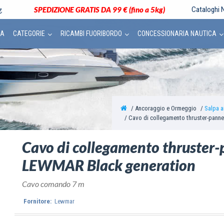
SPEDIZIONE GRATIS DA 99 € (fino a 5kg)
Cataloghi N
CA
CATEGORIE
RICAMBI FUORIBORDO
CONCESSIONARIA NAUTICA
Ancoraggio e Ormeggio
Salpa a
Cavo di collegamento thruster-pann
Cavo di collegamento thruster
LEWMAR Black generation
Cavo comando 7 m
Fornitore:
Lewmar