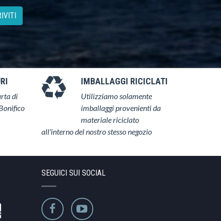
IVITI
RI
IMBALLAGGI RICICLATI
rta di
Utilizziamo solamente
Bonifico
imballaggi provenienti da
materiale riciclato
all'interno del nostro stesso negozio
SEGUICI SUI SOCIAL