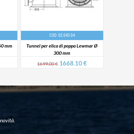
COD: 02.043.04
750 mm
Tunnel per elica di poppa Lewmar Ø
1
300 mm
1668.10 €
1699.00 €
579
 novità.