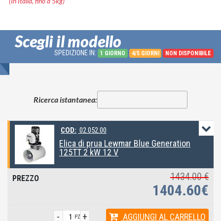
(In Italia, fino a 5kg)
Scegli il modello
SPEDIZIONE IN:
1 GIORNO
4/5 GIORNI
NON DISPONIBILE
Ricerca istantanea:
COD:
02.052.00
Elica di prua Lewmar Blue Generation
125TT 2 kW 12 V
1434.00 €
1404.60€
-
+
AGGIUNGI
AL CARRELLO
PZ