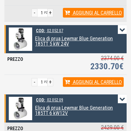
-
+
AGGIUNGI
AL CARRELLO
PZ
COD:
02.052.07
Elica di prua Lewmar Blue Generation
185TT 5 kW 24V
2374.00 €
2330.70€
-
+
AGGIUNGI
AL CARRELLO
PZ
COD:
02.052.09
Elica di prua Lewmar Blue Generation
185TT 6 kW12V
2429.00 €