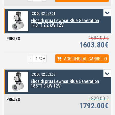
COD:
02.052.01
Elica di prua Lewmar Blue Generation
140TT 2,2 kW 12V
1634.00 €
1603.80€
-
+
AGGIUNGI
AL CARRELLO
PZ
COD:
02.052.03
Elica di prua Lewmar Blue Generation
185TT 3 kW 12V
1829.00 €
1792.00€