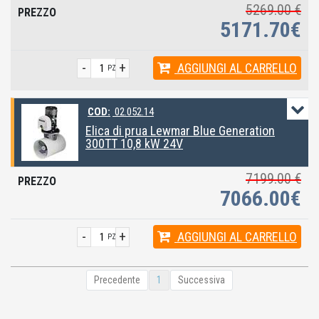
5269.00 €
5171.70€
-
+
AGGIUNGI
AL CARRELLO
PZ
COD:
02.052.14
Elica di prua Lewmar Blue Generation
300TT 10,8 kW 24V
7199.00 €
7066.00€
-
+
AGGIUNGI
AL CARRELLO
PZ
Precedente
1
Successiva