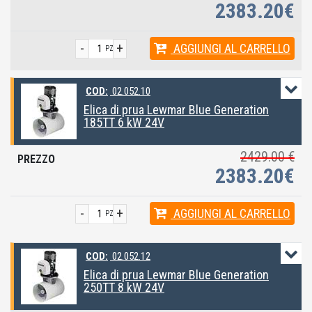
2383.20€
-
+
AGGIUNGI
AL CARRELLO
PZ
COD:
02.052.10
Elica di prua Lewmar Blue Generation
185TT 6 kW 24V
2429.00 €
2383.20€
-
+
AGGIUNGI
AL CARRELLO
PZ
COD:
02.052.12
Elica di prua Lewmar Blue Generation
250TT 8 kW 24V