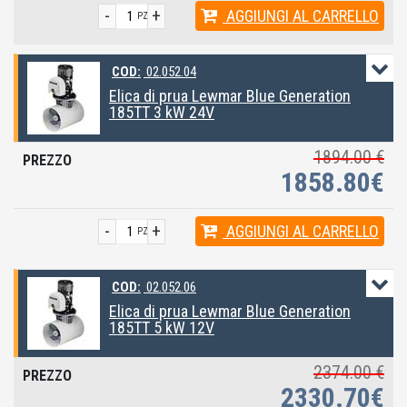
-
+
AGGIUNGI
AL CARRELLO
PZ
COD:
02.052.04
Elica di prua Lewmar Blue Generation
185TT 3 kW 24V
1894.00 €
1858.80€
-
+
AGGIUNGI
AL CARRELLO
PZ
COD:
02.052.06
Elica di prua Lewmar Blue Generation
185TT 5 kW 12V
2374.00 €
2330.70€