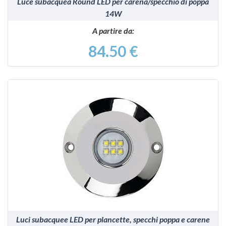
Luce subacquea Round LED per carena/specchio di poppa
14W
A partire da:
84.50 €
VEDI
Luci subacquee LED per plancette, specchi poppa e carene