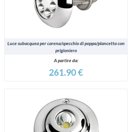
VEDI
Luce subacquea per carena/specchio di poppa/plancetta con
prigioniero
A partire da:
261.90 €
VEDI