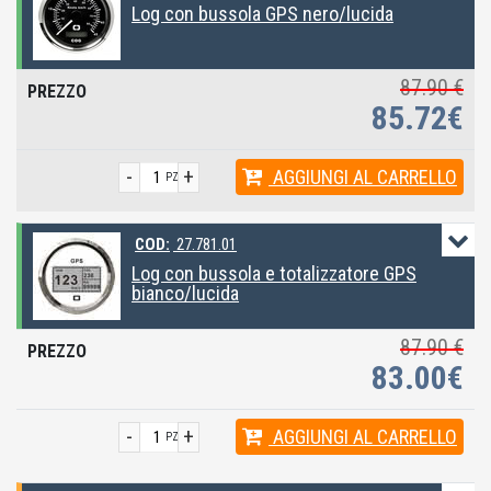
Log con bussola GPS nero/lucida
87.90 €
85.72€
-
+
AGGIUNGI
AL CARRELLO
PZ
COD:
27.781.01
Log con bussola e totalizzatore GPS
bianco/lucida
87.90 €
83.00€
-
+
AGGIUNGI
AL CARRELLO
PZ