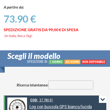
A partire da:
73.90 €
SPEDIZIONE GRATIS DA 99,00 € DI SPESA
(In Italia, fino a 5kg)
Scegli il modello
SPEDIZIONE IN:
1 GIORNO
4/5 GIORNI
NON DISPONIBILE
Ricerca istantanea:
COD:
27.780.01
Log con bussola GPS bianco/lucida