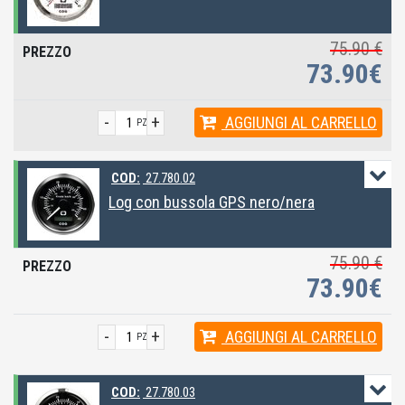
75.90 €
73.90€
-
+
AGGIUNGI
AL CARRELLO
PZ
COD:
27.780.02
Log con bussola GPS nero/nera
75.90 €
73.90€
-
+
AGGIUNGI
AL CARRELLO
PZ
COD:
27.780.03