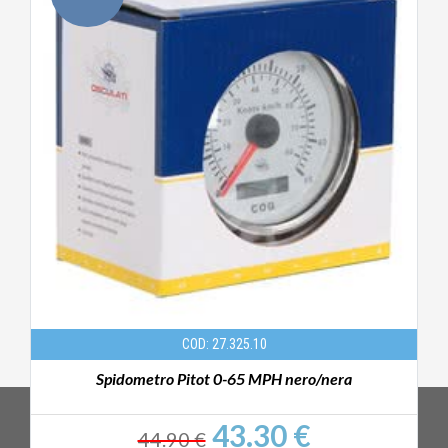
COD: 27.325.10
Spidometro Pitot 0-65 MPH nero/nera
43.30 €
44.90 €