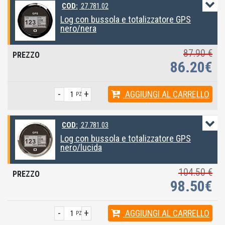
COD:
27.781.02
Log con bussola e totalizzatore GPS
nero/nera
87.90 €
86.20€
-
+
AGGIUNGI
AL CARRELLO
PZ
COD:
27.781.03
Log con bussola e totalizzatore GPS
nero/lucida
104.50 €
98.50€
-
+
AGGIUNGI
AL CARRELLO
PZ