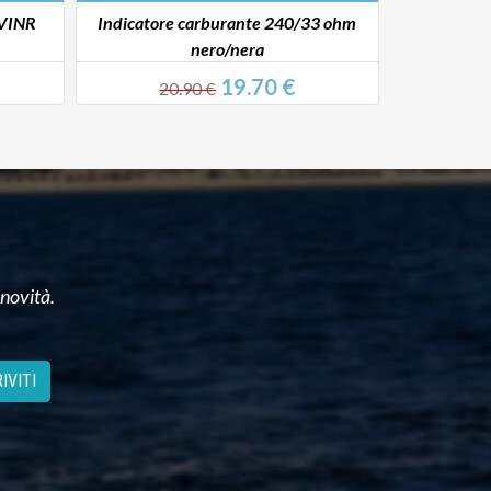
33 ohm
Indicatore angolo barra
Indic
35.20 €
36.90 €
3
 novità.
IVITI