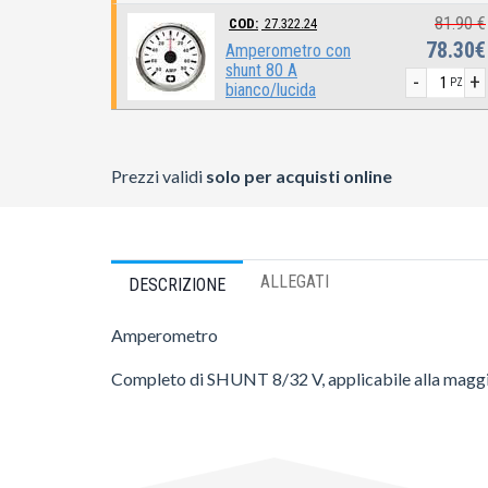
81.90 €
COD:
27.322.24
78.30€
Amperometro con
shunt 80 A
-
+
PZ
bianco/lucida
Prezzi validi
solo per acquisti online
ALLEGATI
DESCRIZIONE
Amperometro
Completo di SHUNT 8/32 V, applicabile alla maggior