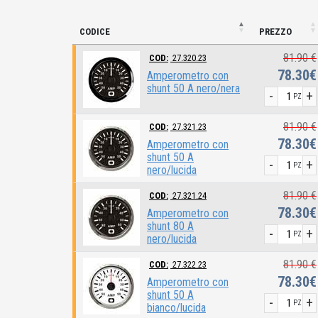
CODICE
PREZZO
81.90 €
COD:
27.320.23
78.30€
Amperometro con
shunt 50 A nero/nera
-
+
PZ
81.90 €
COD:
27.321.23
78.30€
Amperometro con
shunt 50 A
-
+
PZ
nero/lucida
81.90 €
COD:
27.321.24
78.30€
Amperometro con
shunt 80 A
-
+
PZ
nero/lucida
81.90 €
COD:
27.322.23
78.30€
Amperometro con
shunt 50 A
-
+
PZ
bianco/lucida