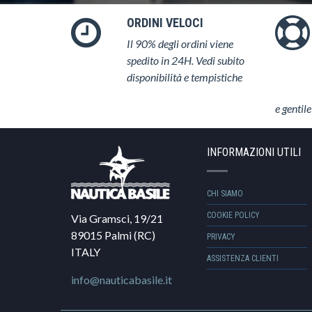
ORDINI VELOCI
Il 90% degli ordini viene
spedito in 24H. Vedi subito
disponibilità e tempistiche
e gentile
INFORMAZIONI UTILI
CHI SIAMO
COOKIE POLICY
Via Gramsci, 19/21
89015 Palmi (RC)
PRIVACY
ITALY
ASSISTENZA CLIENTI
info@nauticabasile.it