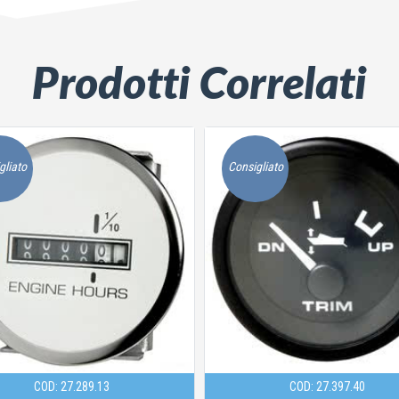
Prodotti Correlati
gliato
Consigliato
COD: 27.397.40
COD: 27.320.01