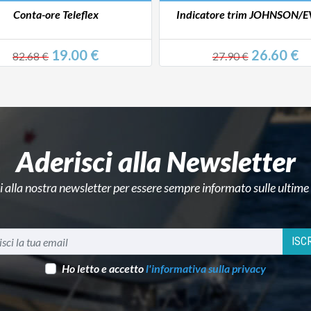
catore trim JOHNSON/EVINR
Indicatore carburante 240/
nero/nera
26.60 €
19.70 €
27.90 €
20.90 €
Aderisci alla Newsletter
ti alla nostra newsletter per essere sempre informato sulle ultime
ISCR
Ho letto e accetto
l'informativa sulla privacy