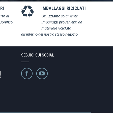
RI
IMBALLAGGI RICICLATI
rta di
Utilizziamo solamente
Bonifico
imballaggi provenienti da
materiale riciclato
all'interno del nostro stesso negozio
SEGUICI SUI SOCIAL