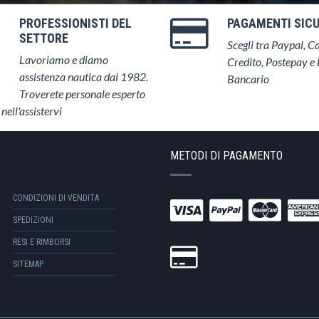
PROFESSIONISTI DEL
PAGAMENTI SICU
SETTORE
Scegli tra Paypal, Ca
Lavoriamo e diamo
Credito, Postepay e 
assistenza nautica dal 1982.
Bancario
Troverete personale esperto
 nell'assistervi
METODI DI PAGAMENTO
CONDIZIONI DI VENDITA
SPEDIZIONI
RESI E RIMBORSI
SITEMAP