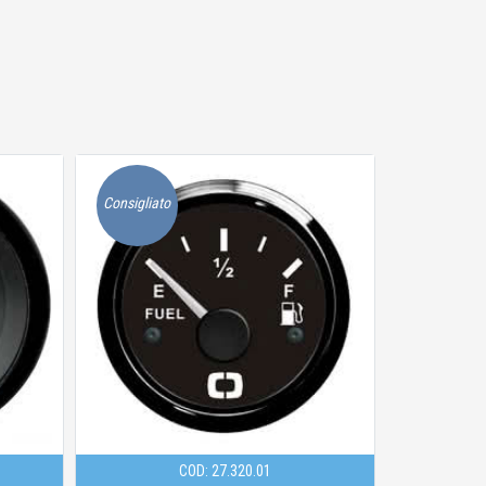
Consigliato
Consigliato
COD: 27.289.21