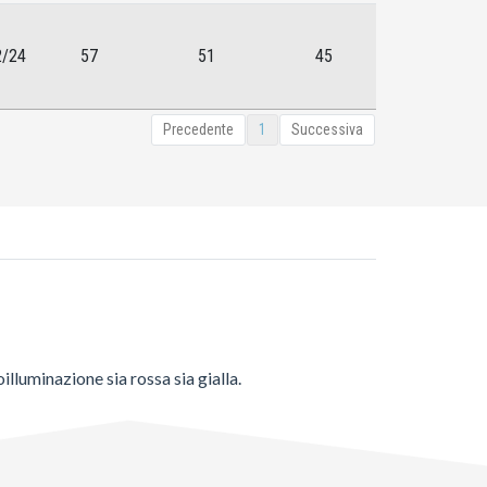
2/24
57
51
45
Precedente
1
Successiva
luminazione sia rossa sia gialla.