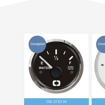
Consigliato
Consi
COD: 27.289.13