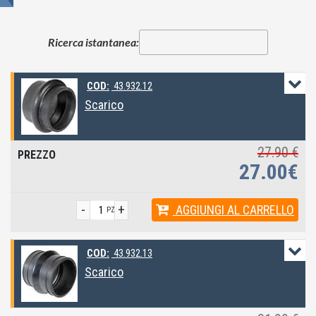
Ricerca istantanea:
COD:
43.932.12
Scarico
27.90 €
27.00€
-
+
AGGIUNGI
AL CARRELLO
PZ
COD:
43.932.13
Scarico