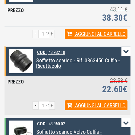
43.11 €
38.30€
-
+
AGGIUNGI
AL CARRELLO
PZ
COD:
43.932.18
Soffietto scarico - Rif. 3863450 Cuffia -
Ricettacolo
23.58 €
22.60€
-
+
AGGIUNGI
AL CARRELLO
PZ
COD:
43.950.02
Soffietto scarico Volvo Cuffia -