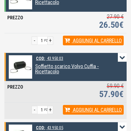
Ricettacolo
27.90 €
26.50€
-
+
AGGIUNGI
AL CARRELLO
PZ
COD:
43.950.03
Soffietto scarico Volvo Cuffia -
Ricettacolo
59.90 €
57.90€
-
+
AGGIUNGI
AL CARRELLO
PZ
COD:
43.950.05