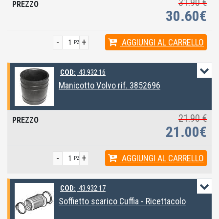
31.90 €
30.60€
-
+
AGGIUNGI
AL CARRELLO
PZ
COD:
43.932.16
Manicotto Volvo rif. 3852696
21.90 €
21.00€
-
+
AGGIUNGI
AL CARRELLO
PZ
COD:
43.932.17
Soffietto scarico Cuffia - Ricettacolo