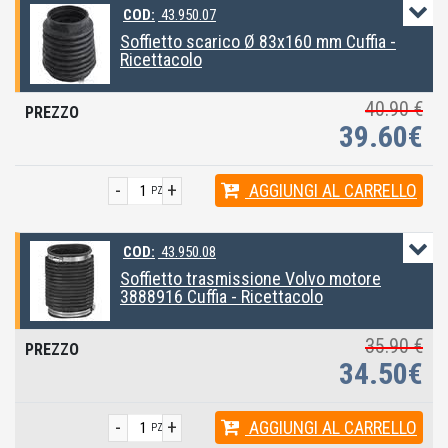
COD:
43.950.07
Soffietto scarico Ø 83x160 mm Cuffia -
Ricettacolo
40.90 €
39.60€
-
+
AGGIUNGI
AL CARRELLO
PZ
COD:
43.950.08
Soffietto trasmissione Volvo motore
3888916 Cuffia - Ricettacolo
35.90 €
34.50€
-
+
AGGIUNGI
AL CARRELLO
PZ