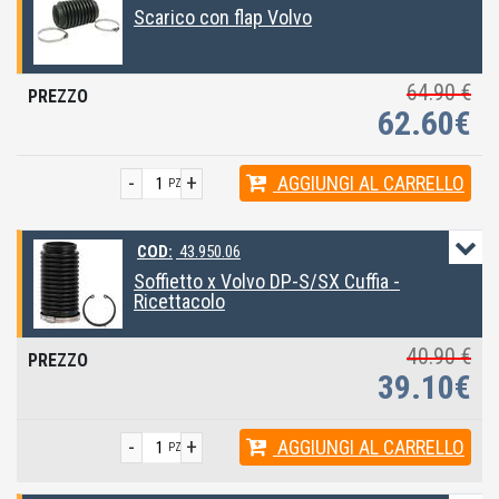
Scarico con flap Volvo
64.90 €
62.60€
-
+
AGGIUNGI
AL CARRELLO
PZ
COD:
43.950.06
Soffietto x Volvo DP-S/SX Cuffia -
Ricettacolo
40.90 €
39.10€
-
+
AGGIUNGI
AL CARRELLO
PZ