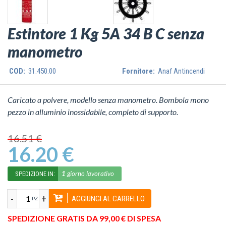
Estintore 1 Kg 5A 34 B C senza
manometro
COD:
31.450.00
Fornitore:
Anaf Antincendi
Caricato a polvere, modello senza manometro. Bombola mono
pezzo in alluminio inossidabile, completo di supporto.
16.51 €
16.20 €
1
giorno lavorativo
SPEDIZIONE IN:
-
+
AGGIUNGI AL CARRELLO
PZ
SPEDIZIONE GRATIS DA 99,00 € DI SPESA