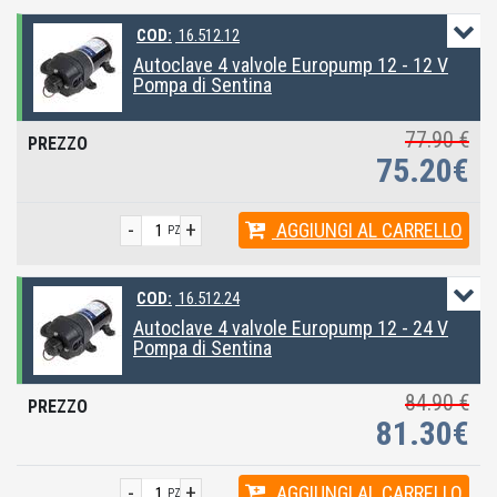
COD:
16.512.12
Autoclave 4 valvole Europump 12 - 12 V
Pompa di Sentina
77.90 €
75.20€
-
+
AGGIUNGI
AL CARRELLO
PZ
COD:
16.512.24
Autoclave 4 valvole Europump 12 - 24 V
Pompa di Sentina
84.90 €
81.30€
-
+
AGGIUNGI
AL CARRELLO
PZ