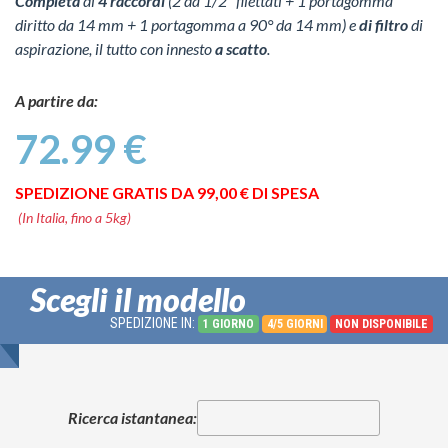
Completa
di
4 raccordi
(2 da 1/2" filettati + 1 portagomma
diritto da 14 mm + 1 portagomma a 90° da 14 mm) e
di filtro
di
aspirazione, il tutto con innesto
a scatto
.
A partire da:
72.99 €
SPEDIZIONE GRATIS DA 99,00 € DI SPESA
(In Italia, fino a 5kg)
Scegli il modello
SPEDIZIONE IN:
1 GIORNO
4/5 GIORNI
NON DISPONIBILE
Ricerca istantanea: