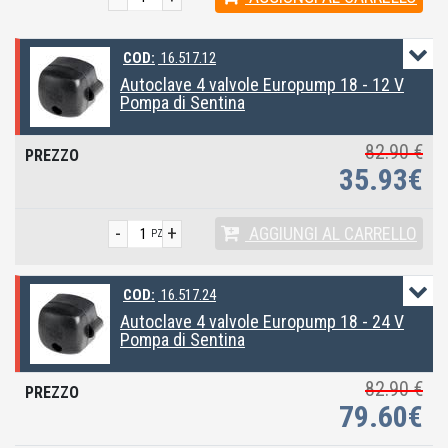
COD:
16.517.12
Autoclave 4 valvole Europump 18 - 12 V
Pompa di Sentina
82.90 €
35.93€
-
+
AGGIUNGI
AL CARRELLO
PZ
COD:
16.517.24
Autoclave 4 valvole Europump 18 - 24 V
Pompa di Sentina
82.90 €
79.60€