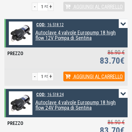
-
+
AGGIUNGI
AL CARRELLO
PZ
COD:
16.518.12
Autoclave 4 valvole Europump 18 high
flow 12V Pompa di Sentina
86.90 €
83.70€
-
+
AGGIUNGI
AL CARRELLO
PZ
COD:
16.518.24
Autoclave 4 valvole Europump 18 high
flow 24V Pompa di Sentina
86.90 €
83.70€