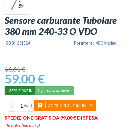
Sensore carburante Tubolare
380 mm 240-33 O VDO
COD:
25182A
Fornitore:
VDO Marine
66.61 €
59.00 €
1
giorno lavorativo
SPEDIZIONE IN:
-
+
AGGIUNGI AL CARRELLO
PZ
SPEDIZIONE GRATIS DA 99,00 € DI SPESA
(In Italia, fino a 5kg)