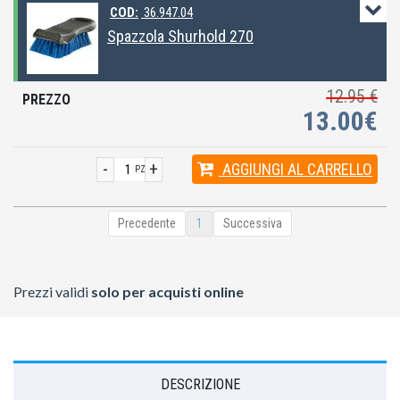
COD:
36.947.04
Spazzola Shurhold 270
12.95 €
13.00€
-
+
AGGIUNGI
AL CARRELLO
PZ
Precedente
1
Successiva
Prezzi validi
solo per acquisti online
DESCRIZIONE