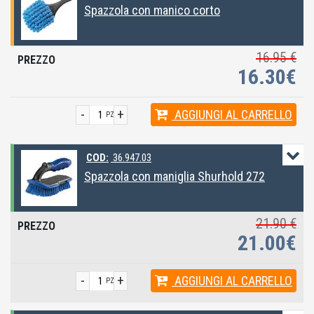
Spazzola con manico corto
16.95 €
16.30€
-
+
AGGIUNGI
AL CARRELLO
PZ
COD:
36.947.03
Spazzola con maniglia Shurhold 272
21.90 €
21.00€
-
+
AGGIUNGI
AL CARRELLO
PZ