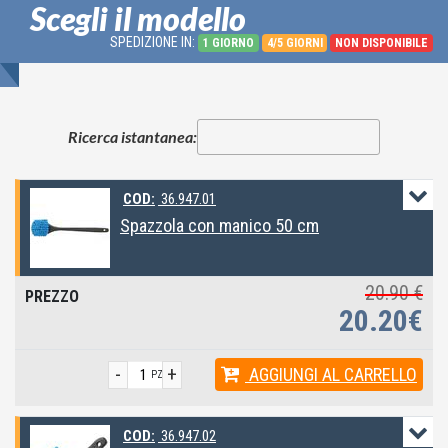
Scegli il modello
SPEDIZIONE IN:
1 GIORNO
4/5 GIORNI
NON DISPONIBILE
Ricerca istantanea:
COD:
36.947.01
Spazzola con manico 50 cm
20.90 €
20.20€
-
+
AGGIUNGI
AL CARRELLO
PZ
COD:
36.947.02