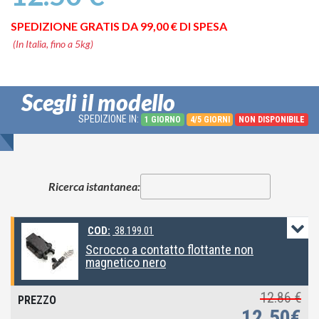
SPEDIZIONE GRATIS DA 99,00 € DI SPESA
(In Italia, fino a 5kg)
Scegli il modello
SPEDIZIONE IN:
1 GIORNO
4/5 GIORNI
NON DISPONIBILE
Ricerca istantanea:
COD:
38.199.01
Scrocco a contatto flottante non
magnetico nero
12.86 €
12.50€