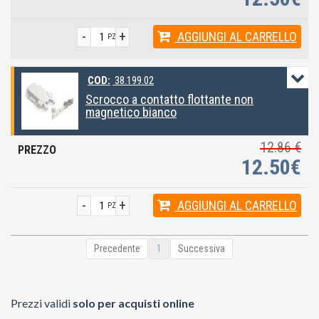
-
+
AGGIUNGI
AL CARRELLO
PZ
COD:
38.199.02
Scrocco a contatto flottante non
magnetico bianco
12.86 €
12.50€
-
+
AGGIUNGI
AL CARRELLO
PZ
Precedente
1
Successiva
Prezzi validi
solo per acquisti online