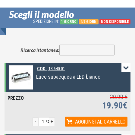
Scegli il modello
SPEDIZIONE IN:
1 GIORNO
4/5 GIORNI
NON DISPONIBILE
Ricerca istantanea:
COD:
13.640.01
Luce subacquea a LED bianco
20.90 €
19.90€
-
+
AGGIUNGI
AL CARRELLO
PZ