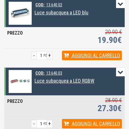
COD:
13.640.02
Luce subacquea a LED blu
20.90 €
19.90€
-
+
AGGIUNGI
AL CARRELLO
PZ
COD:
13.640.03
Luce subacquea a LED RGBW
28.90 €
27.30€
-
+
AGGIUNGI
AL CARRELLO
PZ