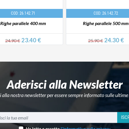
COD: 26.142.71
COD: 26.142.72
Righe parallele 400 mm
Righe parallele 500 mm
23.40 €
24.30 €
24.90 €
25.90 €
Aderisci alla Newsletter
ti alla nostra newsletter per essere sempre informato sulle ultime
ISCR
Ho letto e accetto
l'informativa sulla privacy