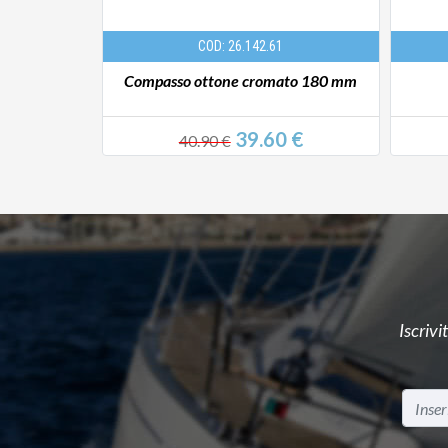
COD: 26.142.61
iglass
Compasso ottone cromato 180 mm
€
39.60 €
40.90 €
Iscrivi