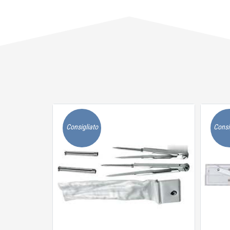
Consigliato
Consi