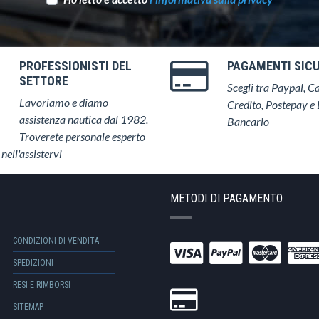
PROFESSIONISTI DEL
PAGAMENTI SICU
SETTORE
Scegli tra Paypal, Ca
Lavoriamo e diamo
Credito, Postepay e 
assistenza nautica dal 1982.
Bancario
Troverete personale esperto
 nell'assistervi
METODI DI PAGAMENTO
CONDIZIONI DI VENDITA
SPEDIZIONI
RESI E RIMBORSI
SITEMAP