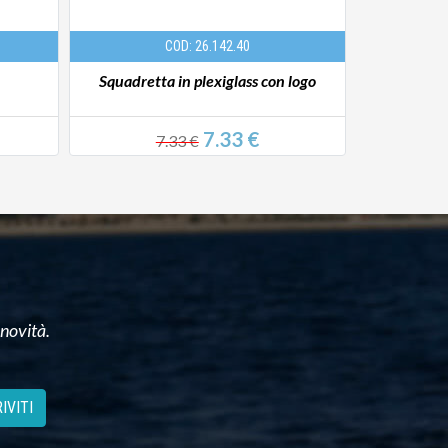
COD: 26.142.40
Squadretta in plexiglass con logo
Navireg
7.33 €
7.33 €
29
 novità.
IVITI