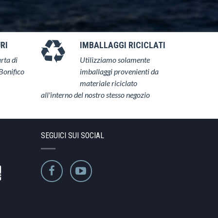
RI
IMBALLAGGI RICICLATI
rta di
Utilizziamo solamente
Bonifico
imballaggi provenienti da
materiale riciclato
all'interno del nostro stesso negozio
SEGUICI SUI SOCIAL