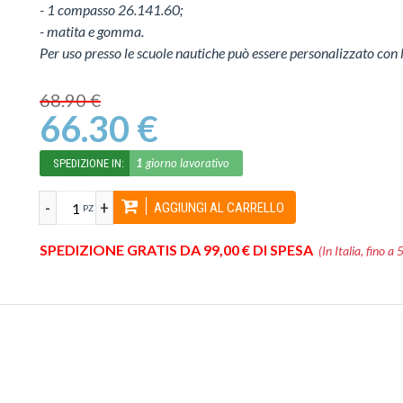
- 1 compasso 26.141.60;
- matita e gomma.
Per uso presso le scuole nautiche può essere personalizzato con 
68.90 €
66.30 €
1
giorno lavorativo
SPEDIZIONE IN:
-
+
AGGIUNGI AL CARRELLO
PZ
SPEDIZIONE GRATIS DA 99,00 € DI SPESA
(In Italia, fino a 