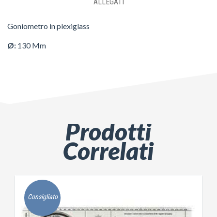
ALLEGATI
Goniometro in plexiglass
Ø:
130 Mm
Prodotti
Correlati
Consigliato