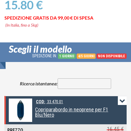
15.80 €
SPEDIZIONE GRATIS DA 99,00 € DI SPESA
(In Italia, fino a 5kg)
Scegli il modello
SPEDIZIONE IN:
1 GIORNO
4/5 GIORNI
NON DISPONIBILE
Ricerca istantanea:
COD:
33.470.01
Copriparabordo in neoprene per F1
Blu/Nero
16.45 €