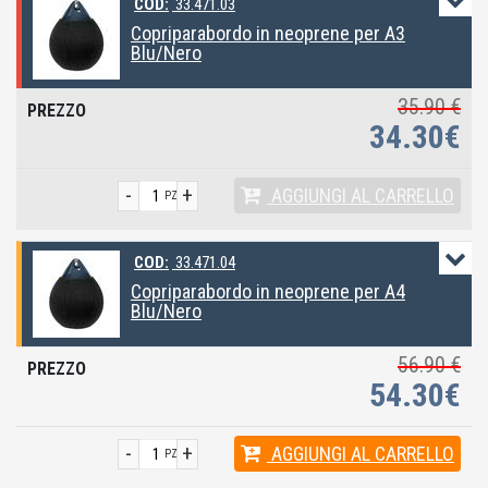
COD:
33.471.03
Copriparabordo in neoprene per A3
Blu/Nero
35.90 €
34.30€
-
+
AGGIUNGI
AL CARRELLO
PZ
COD:
33.471.04
Copriparabordo in neoprene per A4
Blu/Nero
56.90 €
54.30€
-
+
AGGIUNGI
AL CARRELLO
PZ