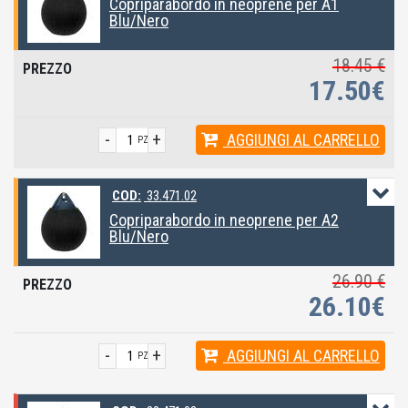
Copriparabordo in neoprene per A1
Blu/Nero
18.45 €
17.50€
-
+
AGGIUNGI
AL CARRELLO
PZ
COD:
33.471.02
Copriparabordo in neoprene per A2
Blu/Nero
26.90 €
26.10€
-
+
AGGIUNGI
AL CARRELLO
PZ