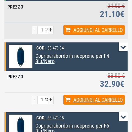
21.90 €
21.10€
-
+
AGGIUNGI
AL CARRELLO
PZ
COD:
33.470.04
Copriparabordo in neoprene per F4
Blu/Nero
33.90 €
32.90€
-
+
AGGIUNGI
AL CARRELLO
PZ
COD:
33.470.05
Copriparabordo in neoprene per F5
Blu/Nero