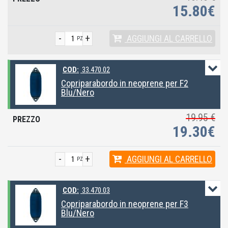
15.80€
-
+
AGGIUNGI
AL CARRELLO
PZ
COD:
33.470.02
Copriparabordo in neoprene per F2
Blu/Nero
19.95 €
19.30€
-
+
AGGIUNGI
AL CARRELLO
PZ
COD:
33.470.03
Copriparabordo in neoprene per F3
Blu/Nero