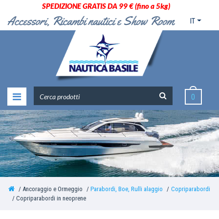
SPEDIZIONE GRATIS DA 99 € (fino a 5kg)
IT
0
Ancoraggio e Ormeggio
Parabordi, Boe, Rulli alaggio
Copriparabordi
Copriparabordi in neoprene