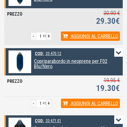
30.90 €
29.30€
-
+
AGGIUNGI
AL CARRELLO
PZ
COD:
33.470.12
Copriparabordo in neoprene per F02
Blu/Nero
19.95 €
19.30€
-
+
AGGIUNGI
AL CARRELLO
PZ
COD:
33.471.01