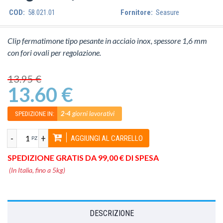
COD:
58.021.01
Fornitore:
Seasure
Clip fermatimone tipo pesante in acciaio inox, spessore 1,6 mm
con fori ovali per regolazione.
13.95 €
13.60 €
2-4
giorni lavorativi
SPEDIZIONE IN:
-
+
AGGIUNGI AL CARRELLO
PZ
SPEDIZIONE GRATIS DA 99,00 € DI SPESA
(In Italia, fino a 5kg)
DESCRIZIONE