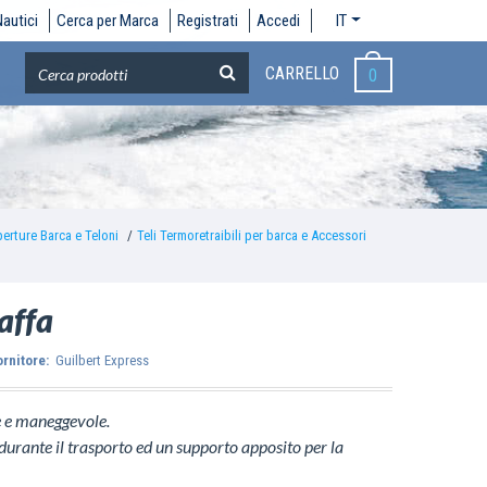
autici
Cerca per Marca
Registrati
Accedi
IT
CARRELLO
0
erture Barca e Teloni
Teli Termoretraibili per barca e Accessori
affa
ornitore:
Guilbert Express
e e maneggevole.
durante il trasporto ed un supporto apposito per la