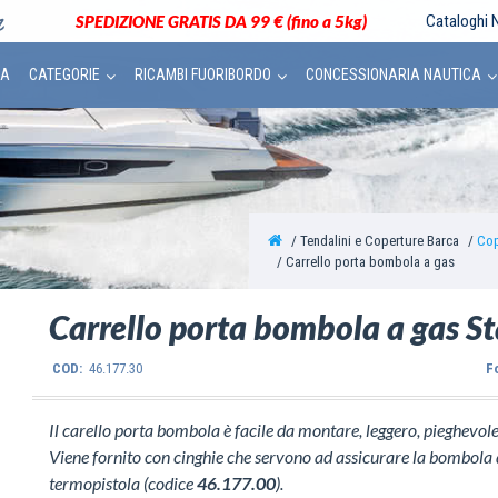
SPEDIZIONE GRATIS DA 99 € (fino a 5kg)
Cataloghi N
CA
CATEGORIE
RICAMBI FUORIBORDO
CONCESSIONARIA NAUTICA
Tendalini e Coperture Barca
Cop
Carrello porta bombola a gas
Carrello porta bombola a gas St
COD:
46.177.30
F
Il carello porta bombola è facile da montare, leggero, pieghevol
Viene fornito con cinghie che servono ad assicurare la bombola 
termopistola (codice
46.177.00
).