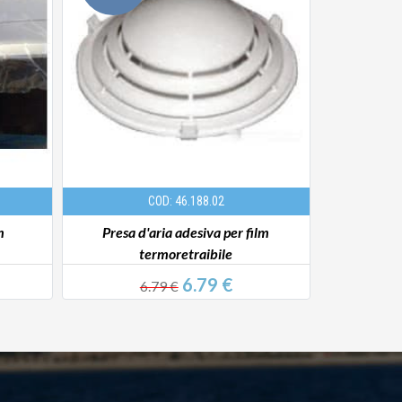
COD: 46.188.02
m
Presa d'aria adesiva per film
Termoretra
termoretraibile
16
6.79 €
6.79 €
1224