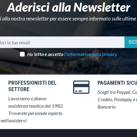
Aderisci alla Newsletter
ti alla nostra newsletter per essere sempre informato sulle ultime
ISCR
Ho letto e accetto
l'informativa sulla privacy
PROFESSIONISTI DEL
PAGAMENTI SICU
SETTORE
Scegli tra Paypal, Ca
Lavoriamo e diamo
Credito, Postepay e 
assistenza nautica dal 1982.
Bancario
Troverete personale esperto
 nell'assistervi