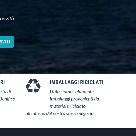
 novità.
IVITI
RI
IMBALLAGGI RICICLATI
rta di
Utilizziamo solamente
Bonifico
imballaggi provenienti da
materiale riciclato
all'interno del nostro stesso negozio