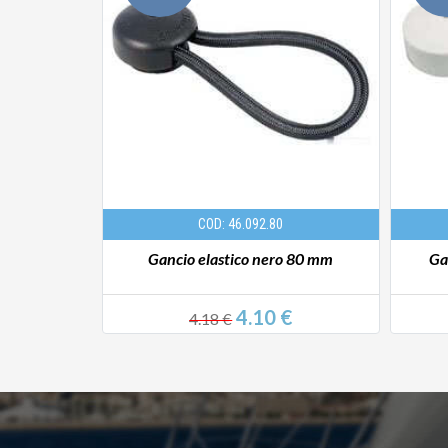
COD: 46.092.80
x 50 m
Gancio elastico nero 80 mm
Ga
0 €
4.10 €
4.18 €