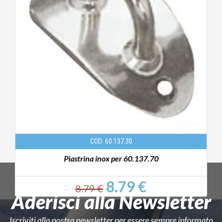
COD: 60.137.30
Piastrina inox per 60.137.70
8.79 €
8.79 €
Aderisci alla Newsletter
Iscriviti alla nostra newsletter per essere sempre informato