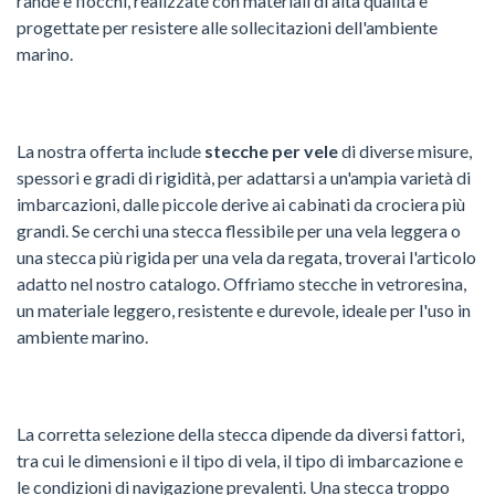
rande e fiocchi, realizzate con materiali di alta qualità e
progettate per resistere alle sollecitazioni dell'ambiente
marino.
La nostra offerta include
stecche per vele
di diverse misure,
spessori e gradi di rigidità, per adattarsi a un'ampia varietà di
imbarcazioni, dalle piccole derive ai cabinati da crociera più
grandi. Se cerchi una stecca flessibile per una vela leggera o
una stecca più rigida per una vela da regata, troverai l'articolo
adatto nel nostro catalogo. Offriamo stecche in vetroresina,
un materiale leggero, resistente e durevole, ideale per l'uso in
ambiente marino.
La corretta selezione della stecca dipende da diversi fattori,
tra cui le dimensioni e il tipo di vela, il tipo di imbarcazione e
le condizioni di navigazione prevalenti. Una stecca troppo