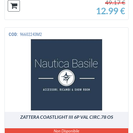
49.17 €
12.99 €
COD:
96602243M2
VEDI
ZATTERA COASTLIGHT III 6P VAL CIRC.78 OS
Non Disponibile