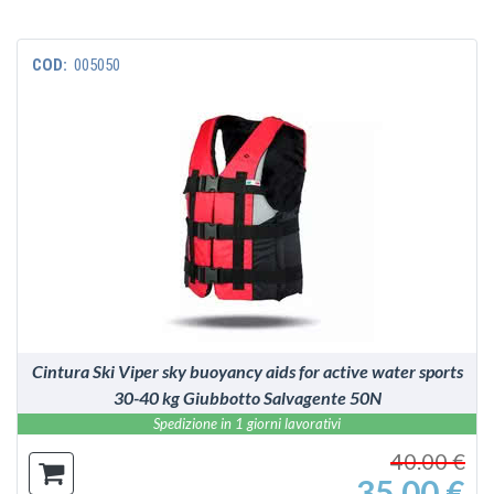
COD:
005050
VEDI
Cintura Ski Viper sky buoyancy aids for active water sports
30-40 kg Giubbotto Salvagente 50N
Spedizione in 1 giorni lavorativi
40.00 €
35.00 €