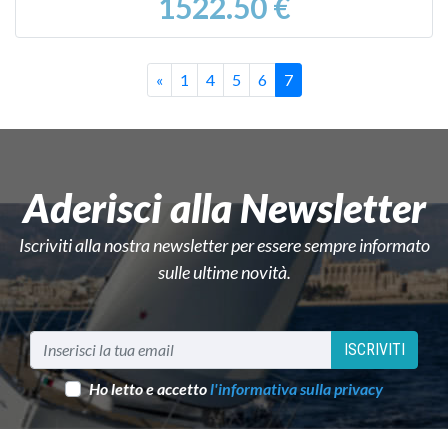
1522.50 €
Precedente
Prima
«
1
4
5
6
7
Aderisci alla Newsletter
Iscriviti alla nostra newsletter per essere sempre informato
sulle ultime novità.
ISCRIVITI
Ho letto e accetto
l'informativa sulla privacy