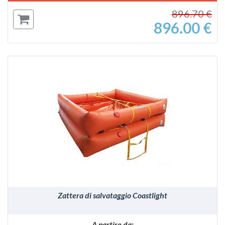
896.70 €
896.00 €
VEDI
Zattera di salvataggio Coastlight
A partire da: