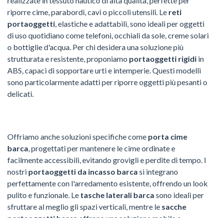
realizzate in tessuto nautico di alta qualità, perfette per
riporre cime, parabordi, cavi o piccoli utensili. Le
reti
portaoggetti
, elastiche e adattabili, sono ideali per oggetti
di uso quotidiano come telefoni, occhiali da sole, creme solari
o bottiglie d'acqua. Per chi desidera una soluzione più
strutturata e resistente, proponiamo
portaoggetti rigidi
in
ABS, capaci di sopportare urti e intemperie. Questi modelli
sono particolarmente adatti per riporre oggetti più pesanti o
delicati.
Offriamo anche soluzioni specifiche come
porta cime
barca
, progettati per mantenere le cime ordinate e
facilmente accessibili, evitando grovigli e perdite di tempo. I
nostri
portaoggetti da incasso barca
si integrano
perfettamente con l'arredamento esistente, offrendo un look
pulito e funzionale. Le
tasche laterali barca
sono ideali per
sfruttare al meglio gli spazi verticali, mentre le
sacche