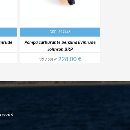
COD: 397445
inrude
Pompa carburante benzina Evinrude
Pompa carb
Johnson BRP
228.00 €
227.38 €
209
 novità.