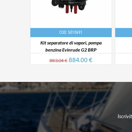
COD: 5010691
na Evinrude
Kit separatore di vapori, pompa
benzina Evinrude G2 BRP
0 €
884.00 €
883.04 €
Iscrivi