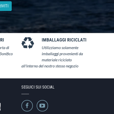
IVITI
RI
IMBALLAGGI RICICLATI
rta di
Utilizziamo solamente
Bonifico
imballaggi provenienti da
materiale riciclato
all'interno del nostro stesso negozio
SEGUICI SUI SOCIAL