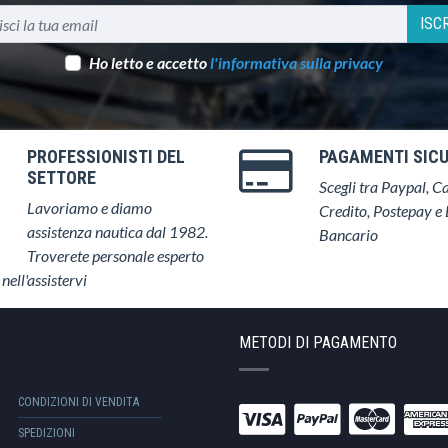
ISCR
Ho letto e accetto
l'informativa sulla privacy
PROFESSIONISTI DEL
PAGAMENTI SICU
SETTORE
Scegli tra Paypal, Ca
Lavoriamo e diamo
Credito, Postepay e 
assistenza nautica dal 1982.
Bancario
Troverete personale esperto
 nell'assistervi
METODI DI PAGAMENTO
CONDIZIONI DI VENDITA
SPEDIZIONI