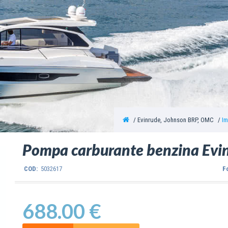
Evinrude, Johnson BRP, OMC
Im
Pompa carburante benzina Evi
COD:
5032617
F
688.00 €