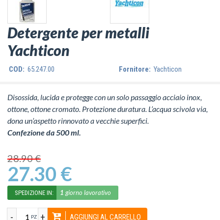
Detergente per metalli
Yachticon
COD:
65.247.00
Fornitore:
Yachticon
Disossida, lucida e protegge con un solo passaggio acciaio inox,
ottone, ottone cromato. Protezione duratura. L’acqua scivola via,
dona un’aspetto rinnovato a vecchie superfici.
Confezione da 500 ml.
28.90 €
27.30 €
1
giorno lavorativo
SPEDIZIONE IN:
-
+
AGGIUNGI AL CARRELLO
PZ