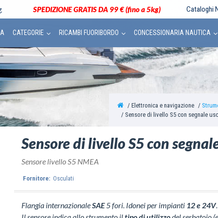
SPEDIZIONE GRATIS DA 99 € (fino a 5kg)
Cataloghi N
CA
CATEGORIE
RICAMBI FUORIBORDO
CONCESSIONARIA NAUTICA
Elettronica e navigazione
Strume
Sensore di livello S5 con segnale u
Sensore di livello S5 con segn
Sensore livello S5 NMEA
Fornitore:
Osculati
Flangia internazionale
SAE
5 fori. Idonei per impianti
12 e 24V
Il sensore indica allo strumento il
tipo di utilizzo
del serbatoio (e