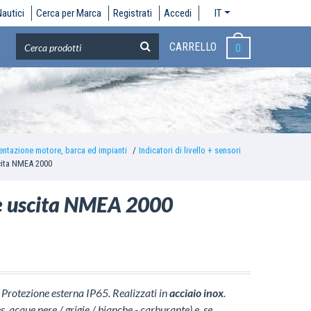
autici
Cerca per Marca
Registrati
Accedi
IT
CARRELLO
0
ntazione motore, barca ed impianti
Indicatori di livello + sensori
scita NMEA 2000
ale uscita NMEA 2000
. Protezione esterna IP65. Realizzati in
acciaio inox
.
s. acque nere / grigie / bianche - carburante) e, se