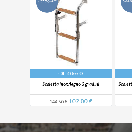
Consigliato
Consi
COD: 49.566.03
radini con
Scaletta inox/legno 3 gradini
Scalet
0 €
102.00 €
144.50 €