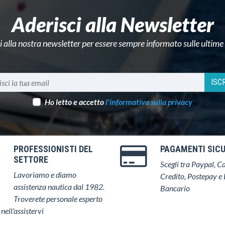
Aderisci alla Newsletter
ti alla nostra newsletter per essere sempre informato sulle ultime
ISCR
Ho letto e accetto
l'informativa sulla privacy
PROFESSIONISTI DEL
PAGAMENTI SICU
SETTORE
Scegli tra Paypal, Ca
Lavoriamo e diamo
Credito, Postepay e 
assistenza nautica dal 1982.
Bancario
Troverete personale esperto
 nell'assistervi