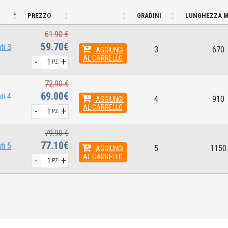
PREZZO
GRADINI
LUNGHEZZA 
61.90 €
59.70€
ti 3
3
670
AGGIUNGI
AL CARRELLO
-
+
PZ
72.90 €
69.00€
ti 4
4
910
AGGIUNGI
AL CARRELLO
-
+
PZ
79.90 €
77.10€
ti 5
5
1150
AGGIUNGI
AL CARRELLO
-
+
PZ