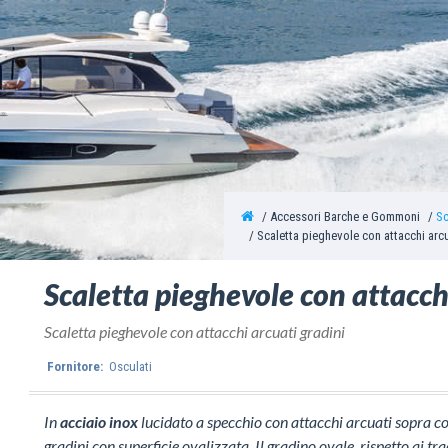
Accessori Barche e Gommoni
Sc
Scaletta pieghevole con attacchi arc
Scaletta pieghevole con attacch
Scaletta pieghevole con attacchi arcuati gradini
Fornitore:
Osculati
In
acciaio inox
lucidato a specchio con attacchi arcuati sopra c
gradini con superficie ovalizzata. Il gradino ovale, rispetto ai tr