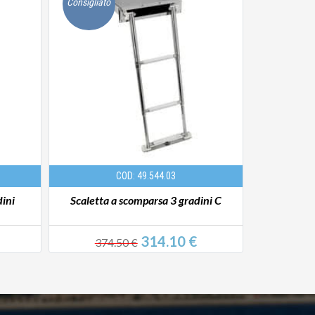
Consigliato
Consigliato
COD: 49.544.03
dini
Scaletta a scomparsa 3 gradini C
Scal
314.10 €
374.50 €
68