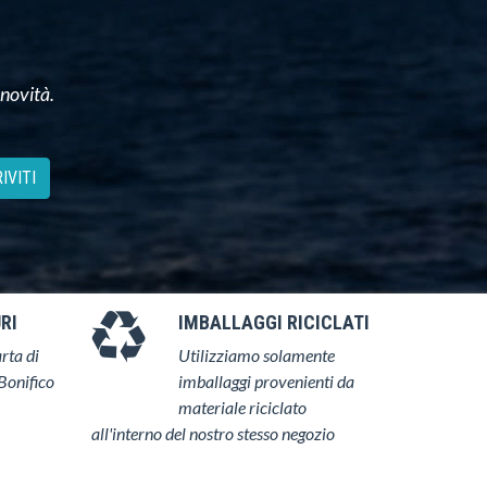
 novità.
IVITI
RI
IMBALLAGGI RICICLATI
rta di
Utilizziamo solamente
Bonifico
imballaggi provenienti da
materiale riciclato
all'interno del nostro stesso negozio