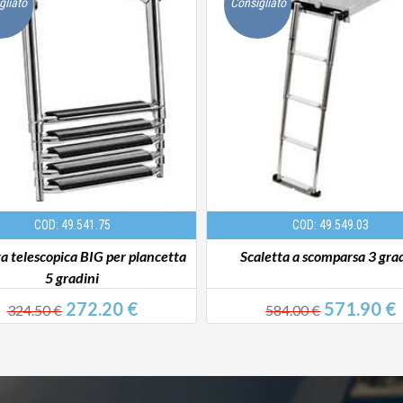
gliato
Consigliato
COD: 49.541.75
COD: 49.549.03
ta telescopica BIG per plancetta
Scaletta a scomparsa 3 gra
5 gradini
272.20 €
571.90 €
324.50 €
584.00 €