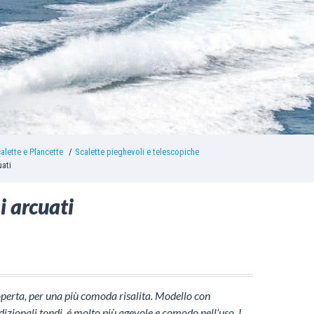
alette e Plancette
Scalette pieghevoli e telescopiche
uati
i arcuati
operta, per una più comoda risalita. Modello con
adizionali tondi, é molto più agevole e comodo nell’uso. I