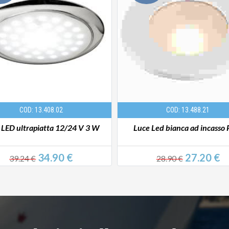
COD: 13.408.02
COD: 13.488.21
 LED ultrapiatta 12/24 V 3 W
Luce Led bianca ad incasso P
34.90 €
27.20 €
39.24 €
28.90 €