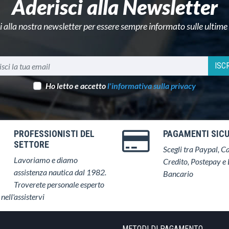
Aderisci alla Newsletter
ti alla nostra newsletter per essere sempre informato sulle ultime
ISCR
Ho letto e accetto
l'informativa sulla privacy
PROFESSIONISTI DEL
PAGAMENTI SICU
SETTORE
Scegli tra Paypal, Ca
Lavoriamo e diamo
Credito, Postepay e 
assistenza nautica dal 1982.
Bancario
Troverete personale esperto
 nell'assistervi
METODI DI PAGAMENTO