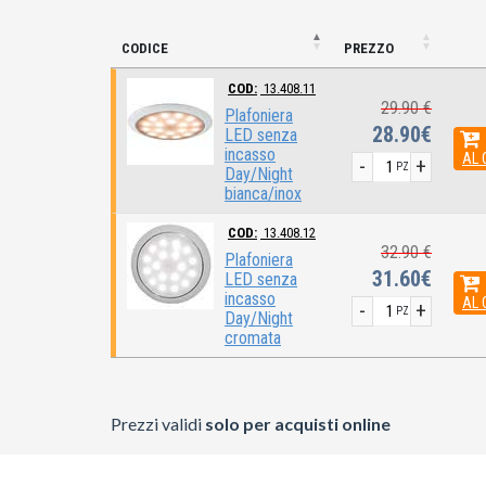
CODICE
PREZZO
COD:
13.408.11
29.90 €
Plafoniera
28.90€
LED senza
incasso
AL 
-
+
PZ
Day/Night
bianca/inox
COD:
13.408.12
32.90 €
Plafoniera
31.60€
LED senza
incasso
AL 
-
+
PZ
Day/Night
cromata
Prezzi validi
solo per acquisti online