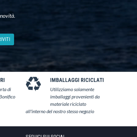
 novità.
IVITI
RI
IMBALLAGGI RICICLATI
rta di
Utilizziamo solamente
Bonifico
imballaggi provenienti da
materiale riciclato
all'interno del nostro stesso negozio
SEGUICI SUI SOCIAL