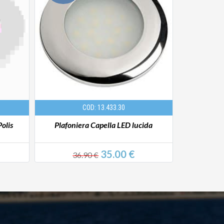
COD: 13.433.30
olis
Plafoniera Capella LED lucida
Luce Led bia
35.00 €
36.90 €
39