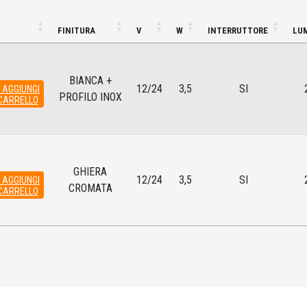
FINITURA
V
W
INTERRUTTORE
LU
BIANCA +
12/24
3,5
SI
AGGIUNGI
PROFILO INOX
CARRELLO
GHIERA
12/24
3,5
SI
AGGIUNGI
CROMATA
CARRELLO