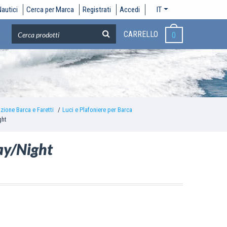
autici
Cerca per Marca
Registrati
Accedi
IT
CARRELLO
0
azione Barca e Faretti
Luci e Plafoniere per Barca
ght
ay/Night