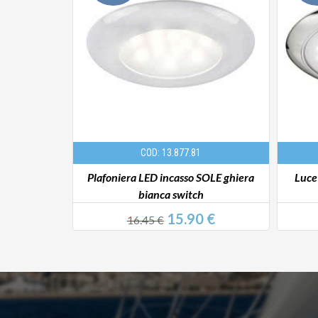
COD: 13.877.81
atinata
Plafoniera LED incasso SOLE ghiera
Luce
bianca switch
 €
15.90 €
16.45 €