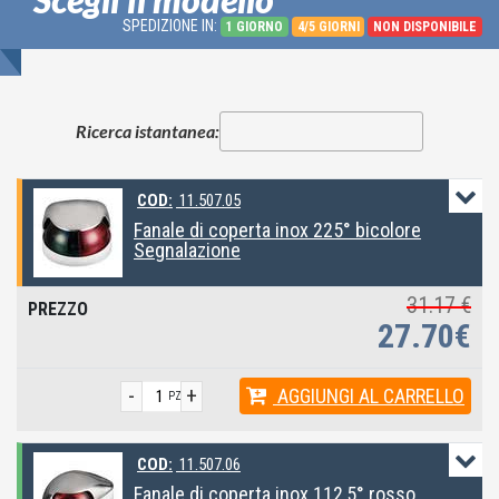
SPEDIZIONE IN:
1 GIORNO
4/5 GIORNI
NON DISPONIBILE
Ricerca istantanea:
COD:
11.507.05
Fanale di coperta inox 225° bicolore
Segnalazione
31.17 €
27.70€
-
+
AGGIUNGI
AL CARRELLO
PZ
COD:
11.507.06
Fanale di coperta inox 112,5° rosso