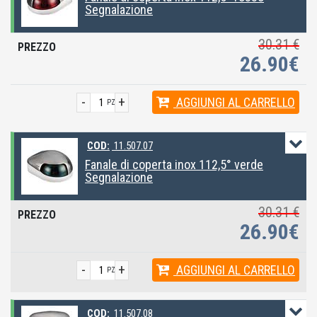
Segnalazione
30.31 €
26.90€
-
+
AGGIUNGI
AL CARRELLO
PZ
COD:
11.507.07
Fanale di coperta inox 112,5° verde
Segnalazione
30.31 €
26.90€
-
+
AGGIUNGI
AL CARRELLO
PZ
COD:
11.507.08