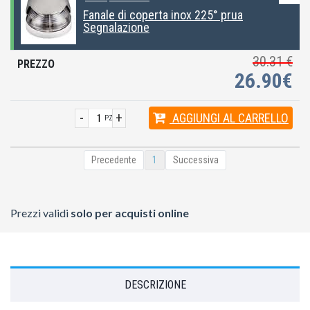
Fanale di coperta inox 225° prua
Segnalazione
30.31 €
26.90€
-
+
AGGIUNGI
AL CARRELLO
PZ
Precedente
1
Successiva
Prezzi validi
solo per acquisti online
DESCRIZIONE