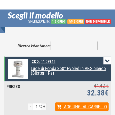
Scegli il modello
SPEDIZIONE IN:
1 GIORNO
4/5 GIORNI
NON DISPONIBILE
Ricerca istantanea:
COD:
11.039.16
Luce di Fonda 360° Evoled in ABS bianco
(Blister 1Pz)
44.42 €
32.38€
-
+
AGGIUNGI
AL CARRELLO
PZ