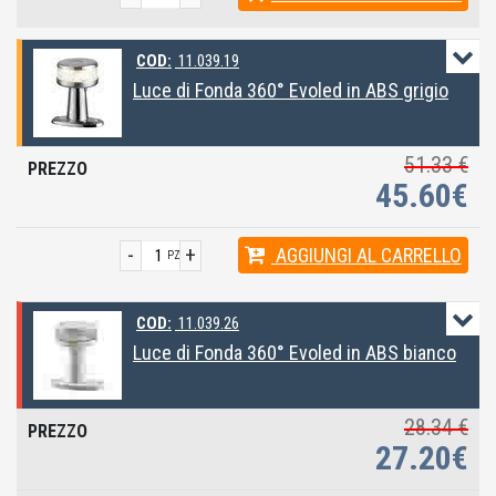
COD:
11.039.19
Luce di Fonda 360° Evoled in ABS grigio
51.33 €
45.60€
-
+
AGGIUNGI
AL CARRELLO
PZ
COD:
11.039.26
Luce di Fonda 360° Evoled in ABS bianco
28.34 €
27.20€