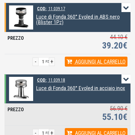
COD:
11.039.17
Luce di Fonda 360° Evoled in ABS nero
(Blister 1Pz)
44.10 €
39.20€
-
+
AGGIUNGI
AL CARRELLO
PZ
COD:
11.039.18
Luce di Fonda 360° Evoled in acciaio inox
56.90 €
55.10€
-
+
AGGIUNGI
AL CARRELLO
PZ