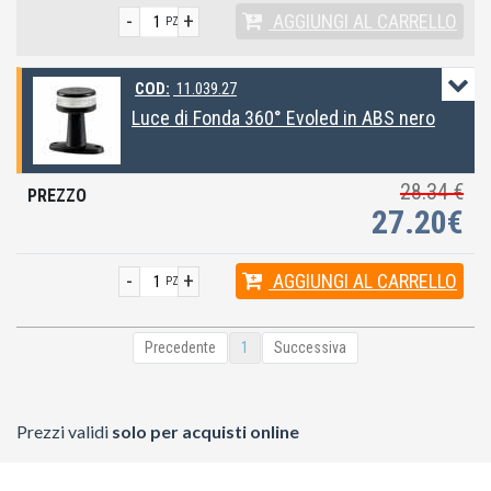
-
+
AGGIUNGI
AL CARRELLO
PZ
COD:
11.039.27
Luce di Fonda 360° Evoled in ABS nero
28.34 €
27.20€
-
+
AGGIUNGI
AL CARRELLO
PZ
Precedente
1
Successiva
Prezzi validi
solo per acquisti online