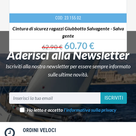
COD: 23.155.02
Cintura di sicurez ragazzi Giubbotto Salvagente - Salva
C
gente
60.70 €
62.90 €
Aderisci alla Newsletter
Iscriviti alla nostra newsletter per essere sempre informato
sulle ultime novità.
ISCRIVITI
Ho letto e accetto
l'informativa sulla privacy
ORDINI VELOCI