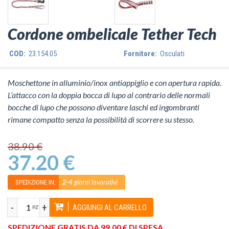
Cordone ombelicale Tether Tech
COD:
23.154.05
Fornitore:
Osculati
Moschettone in alluminio/inox antiappiglio e con apertura rapida.
L’attacco con la doppia bocca di lupo al contrario delle normali
bocche di lupo che possono diventare laschi ed ingombranti
rimane compatto senza la possibilità di scorrere su stesso.
38.90 €
37.20 €
2-4
giorni lavorativi
SPEDIZIONE IN:
-
+
AGGIUNGI AL CARRELLO
PZ
SPEDIZIONE GRATIS DA 99,00 € DI SPESA