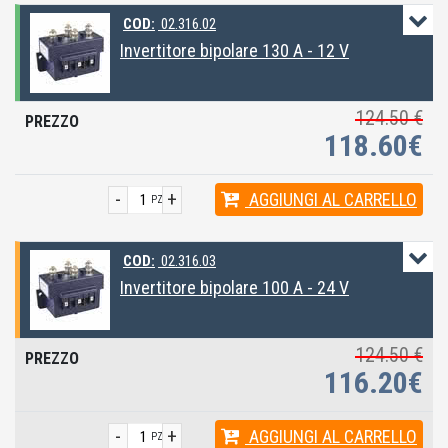
COD:
02.316.02
Invertitore bipolare 130 A - 12 V
124.50 €
118.60€
-
+
AGGIUNGI
AL CARRELLO
PZ
COD:
02.316.03
Invertitore bipolare 100 A - 24 V
124.50 €
116.20€
-
+
AGGIUNGI
AL CARRELLO
PZ