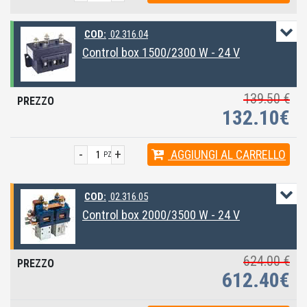
COD:
02.316.04
Control box 1500/2300 W - 24 V
139.50 €
132.10€
-
+
AGGIUNGI
AL CARRELLO
PZ
COD:
02.316.05
Control box 2000/3500 W - 24 V
624.00 €
612.40€