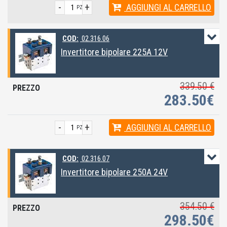
-
+
AGGIUNGI
AL CARRELLO
PZ
COD:
02.316.06
Invertitore bipolare 225A 12V
339.50 €
283.50€
-
+
AGGIUNGI
AL CARRELLO
PZ
COD:
02.316.07
Invertitore bipolare 250A 24V
354.50 €
298.50€