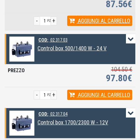
87.56€
-
+
AGGIUNGI
AL CARRELLO
PZ
COD:
02.317.03
Control box 500/1400 W - 24 V
104.50 €
97.80€
-
+
AGGIUNGI
AL CARRELLO
PZ
COD:
02.317.04
Control box 1700/2300 W - 12V