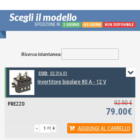
Scegli il modello
SPEDIZIONE IN:
1 GIORNO
4/5 GIORNI
NON DISPONIBILE
Ricerca istantanea:
COD:
02.316.01
Invertitore bipolare 80 A - 12 V
92.90 €
79.00€
-
+
AGGIUNGI
AL CARRELLO
PZ