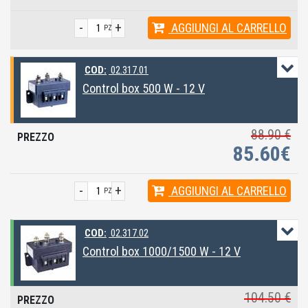
-
+
AGGIUNGI
AL CARRELLO
PZ
COD:
02.317.01
Control box 500 W - 12 V
88.90 €
85.60€
-
+
AGGIUNGI
AL CARRELLO
PZ
COD:
02.317.02
Control box 1000/1500 W - 12 V
104.50 €