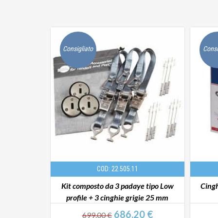
Consigliato
Consi
COD: 22.505.11
00 cm
Kit composto da 3 padaye tipo Low
Cing
profile + 3 cinghie grigie 25 mm
€
686.20 €
699.00 €