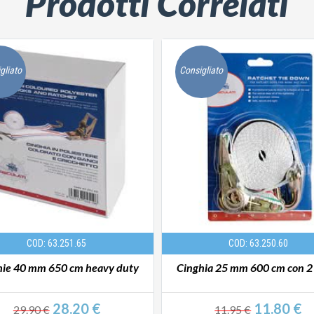
Prodotti Correlati
gliato
Consigliato
COD: 63.251.65
COD: 63.250.60
hie 40 mm 650 cm heavy duty
Cinghia 25 mm 600 cm con 2
28.20 €
11.80 €
29.90 €
11.95 €