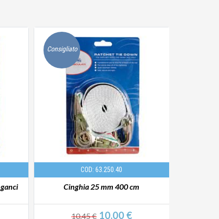
Consigliato
Consigliato
COD: 63.250.40
 ganci
Cinghia 25 mm 400 cm
Cin
10.00 €
10.45 €