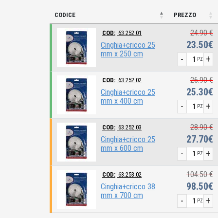
CODICE
PREZZO
24.90 €
COD:
63.252.01
23.50€
Cinghia+cricco 25
mm x 250 cm
-
+
PZ
26.90 €
COD:
63.252.02
25.30€
Cinghia+cricco 25
mm x 400 cm
-
+
PZ
28.90 €
COD:
63.252.03
27.70€
Cinghia+cricco 25
mm x 600 cm
-
+
PZ
104.50 €
COD:
63.253.02
98.50€
Cinghia+cricco 38
mm x 700 cm
-
+
PZ