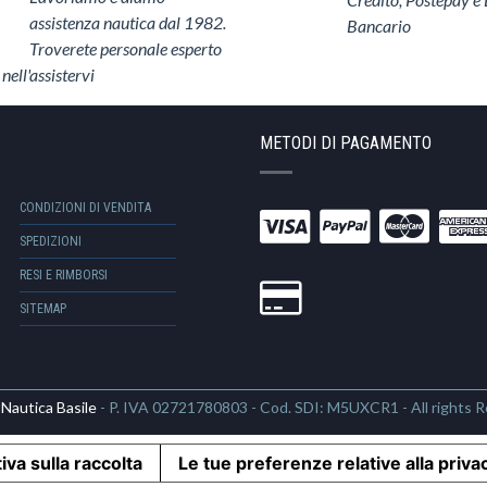
assistenza nautica dal 1982.
Bancario
Troverete personale esperto
 nell'assistervi
METODI DI PAGAMENTO
CONDIZIONI DI VENDITA
SPEDIZIONI
RESI E RIMBORSI
SITEMAP
6
Nautica Basile
- P. IVA 02721780803 - Cod. SDI: M5UXCR1 - All rights 
iva sulla raccolta
Le tue preferenze relative alla priva