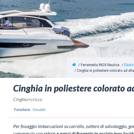
Ferramenta INOX Nautica
Elasti
Cinghia in poliestere colorato ad alt
Cinghia in poliestere colorato a
Cinghia+cricco
Fornitore:
Osculati
Per fissaggio imbarcazioni su carrello, zattere di salvataggio, g
commercio con
cricco + ganci di fissaggio in acciaio inox luci