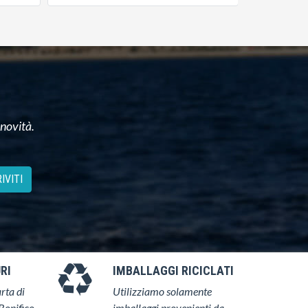
 novità.
IVITI
RI
IMBALLAGGI RICICLATI
rta di
Utilizziamo solamente
Bonifico
imballaggi provenienti da