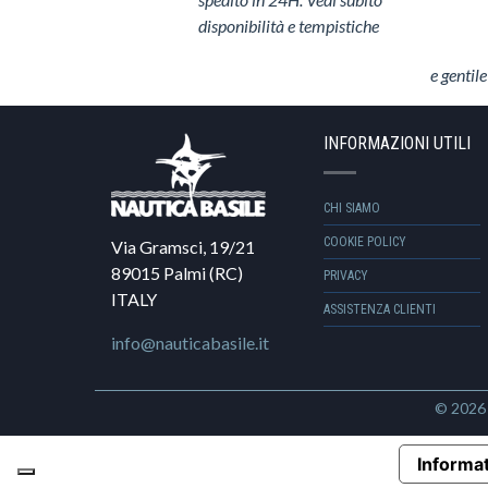
disponibilità e tempistiche
e gentile
INFORMAZIONI UTILI
CHI SIAMO
COOKIE POLICY
Via Gramsci, 19/21
89015 Palmi (RC)
PRIVACY
ITALY
ASSISTENZA CLIENTI
info@nauticabasile.it
© 202
Informat