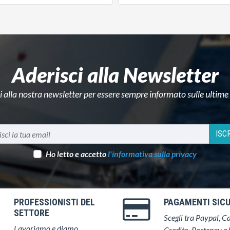
Aderisci alla Newsletter
ti alla nostra newsletter per essere sempre informato sulle ultime
ISCR
Ho letto e accetto
l'informativa sulla privacy
PROFESSIONISTI DEL
PAGAMENTI SICU
SETTORE
Scegli tra Paypal, Ca
Lavoriamo e diamo
Credito, Postepay e 