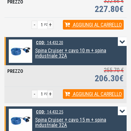
322.66 €
227.80€
-
+
AGGIUNGI
AL CARRELLO
PZ
COD:
14.432.20
Spina Cruiser + cavo 10 m + spina
industriale 32A
255.70 €
206.30€
-
+
AGGIUNGI
AL CARRELLO
PZ
COD:
14.432.25
Spina Cruiser + cavo 15 m + spina
industriale 32A