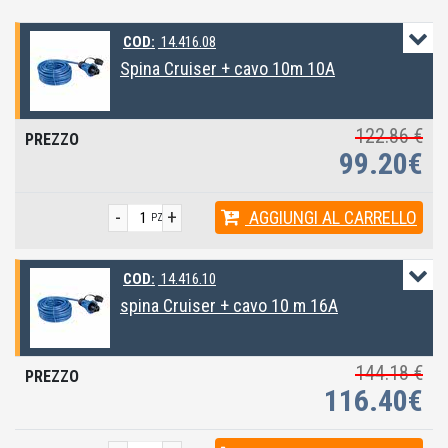
COD:
14.416.08
Spina Cruiser + cavo 10m 10A
122.86 €
99.20€
-
+
AGGIUNGI
AL CARRELLO
PZ
COD:
14.416.10
spina Cruiser + cavo 10 m 16A
144.18 €
116.40€