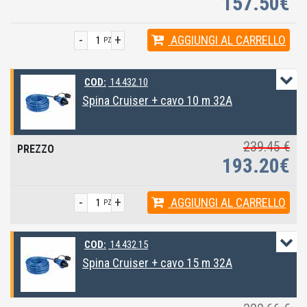
157.50€
-
+
AGGIUNGI
AL CARRELLO
PZ
COD:
14.432.10
Spina Cruiser + cavo 10 m 32A
239.45 €
193.20€
-
+
AGGIUNGI
AL CARRELLO
PZ
COD:
14.432.15
Spina Cruiser + cavo 15 m 32A