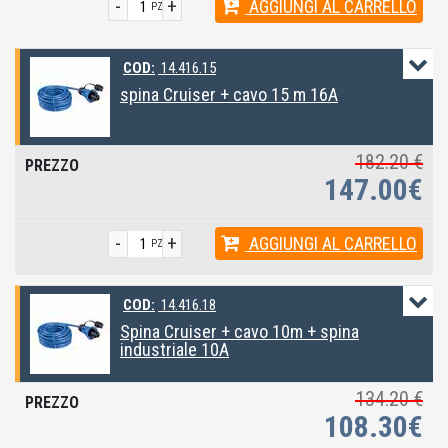
-
+
AGGIUNGI
AL CARRELLO
PZ
COD:
14.416.15
spina Cruiser + cavo 15 m 16A
182.20 €
147.00€
-
+
AGGIUNGI
AL CARRELLO
PZ
COD:
14.416.18
Spina Cruiser + cavo 10m + spina
industriale 10A
134.20 €
108.30€