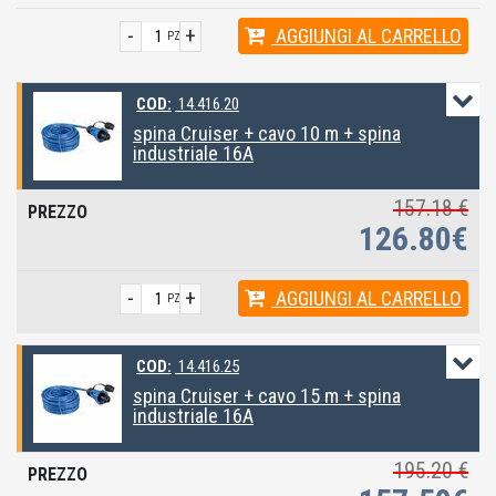
-
+
AGGIUNGI
AL CARRELLO
PZ
COD:
14.416.20
spina Cruiser + cavo 10 m + spina
industriale 16A
157.18 €
126.80€
-
+
AGGIUNGI
AL CARRELLO
PZ
COD:
14.416.25
spina Cruiser + cavo 15 m + spina
industriale 16A
195.20 €