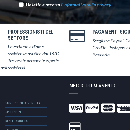
Ho letto e accetto
l'informativa sulla privacy
PROFESSIONISTI DEL
PAGAMENTI SICU
SETTORE
Scegli tra Paypal, Ca
Lavoriamo e diamo
Credito, Postepay e 
assistenza nautica dal 1982.
Bancario
Troverete personale esperto
 nell'assistervi
METODI DI PAGAMENTO
CONDIZIONI DI VENDITA
SPEDIZIONI
RESI E RIMBORSI
SITEMAP