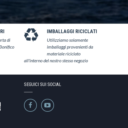
RI
IMBALLAGGI RICICLATI
rta di
Utilizziamo solamente
Bonifico
imballaggi provenienti da
materiale riciclato
all'interno del nostro stesso negozio
SEGUICI SUI SOCIAL