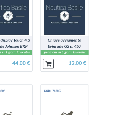
VEDI
VEDI
 display Touch 4.3
Chiave avviamento
ude Johnson BRP
Evinrude G2 n. 457
 in 1 giorni lavorativi
Spedizione in 1 giorni lavorativi
44.00 €
12.00 €
8802
COD:
768803
VEDI
VEDI