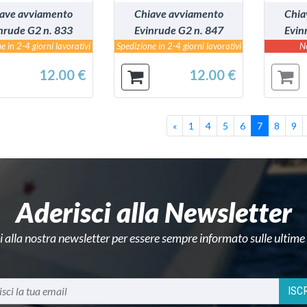
ave avviamento
Chiave avviamento
Chia
nrude G2 n. 833
Evinrude G2 n. 847
Evin
e in 2-4 giorni lavorativi
Spedizione in 2-4 giorni lavorativi
N
12.00 €
12.00 €
Precedente
Prima
«
1
4
5
6
7
8
9
Aderisci alla Newsletter
ti alla nostra newsletter per essere sempre informato sulle ultime
ISCR