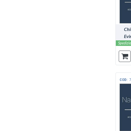
Chi
Evi
Spedizio
COD:
7