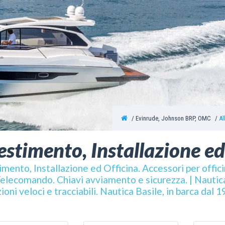
Evinrude, Johnson BRP, OMC
Al
estimento, Installazione ed
imento, Installazione ed Officina. Accessori per offic
elecomando. Chiavi avviamento e sicurezza. | Nautica
ioni veloci e tracciabili. Nautica Basile, in barca dal 1