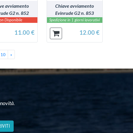
ve avviamento
Chiave avviamento
rude G2 n. 852
Evinrude G2 n. 853
on Disponibile
Spedizione in 1 giorni lavorativi
11.00 €
12.00 €
Successivo
10
»
 novità.
IVITI