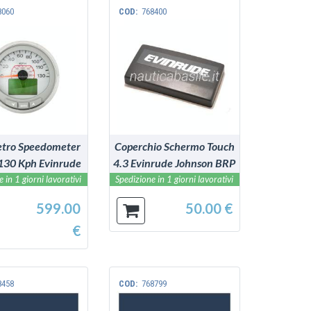
8060
COD:
768400
VEDI
VEDI
etro Speedometer
Coperchio Schermo Touch
130 Kph Evinrude
4.3 Evinrude Johnson BRP
ohnson BRP
 in 1 giorni lavorativi
Spedizione in 1 giorni lavorativi
599.00
50.00 €
€
8458
COD:
768799