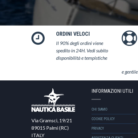
ORDINI VELOCI
Il 90% degli ordini viene
spedito in 24H. Vedi subito
disponibilità e tempistiche
e gentile
INFORMAZIONI UTILI
CHI SIAMO
COOKIE POLICY
Via Gramsci, 19/21
89015 Palmi (RC)
PRIVACY
ITALY
ASSISTENZA CLIENTI