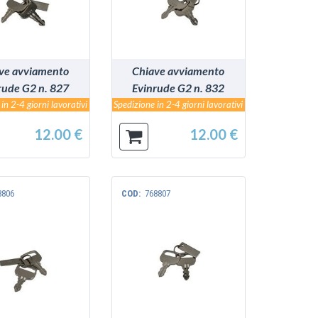
ve avviamento
Chiave avviamento
rude G2 n. 827
Evinrude G2 n. 832
in 2-4 giorni lavorativi
Spedizione in 2-4 giorni lavorativi
12.00 €
12.00 €
8806
COD:
768807
VEDI
VEDI