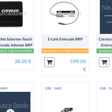
VEDI
VEDI
hio Schermo Touch
E-Link Evinrude BRP
Cornice
inrude Johnson BRP
Evinr
ne in 1 giorni lavorativi
Spedizione in 2-4 giorni lavorativi
Spedizione
38.00 €
599.00
€
68800
COD:
768801
COD:
76
VEDI
VEDI