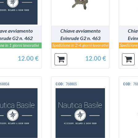
ave avviamento
Chiave avviamento
Chia
nrude G2 n. 462
Evinrude G2 n. 463
Evin
ne in 1 giorni lavorativi
Spedizione in 2-4 giorni lavorativi
Spedizione 
12.00 €
12.00 €
68804
COD:
768805
COD:
76
VEDI
VEDI