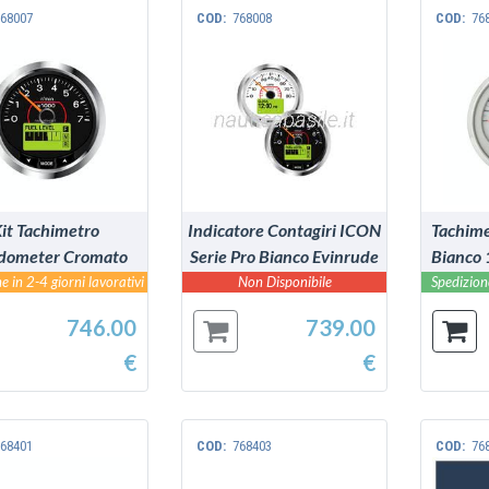
68007
COD:
768008
COD:
76
VEDI
VEDI
it Tachimetro
Indicatore Contagiri ICON
Tachim
dometer Cromato
Serie Pro Bianco Evinrude
Bianco 
D Evinrude BRP
Johnson BRP
J
e in 2-4 giorni lavorativi
Non Disponibile
Spedizione
746.00
739.00
€
€
68401
COD:
768403
COD:
76