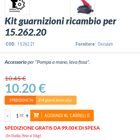
Kit guarnizioni ricambio per
15.262.20
COD:
15.262.21
Fornitore:
Osculati
Accessorio
per "Pompa a mano, leva fissa".
10.45 €
10.20 €
2-4
giorni lavorativi
SPEDIZIONE IN:
-
+
AGGIUNGI AL CARRELLO
PZ
SPEDIZIONE GRATIS DA 99,00 € DI SPESA
(In Italia, fino a 5kg)